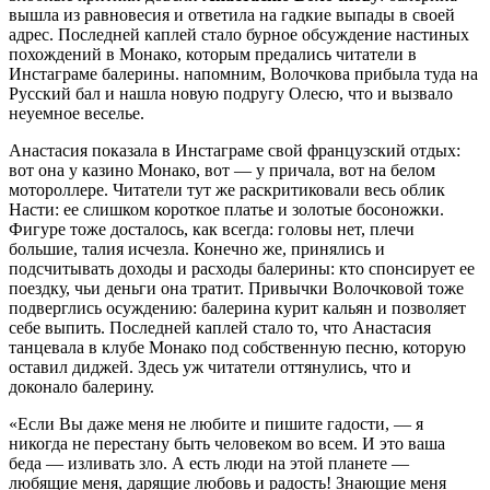
вышла из равновесия и ответила на гадкие выпады в своей
адрес. Последней каплей стало бурное обсуждение настиных
похождений в Монако, которым предались читатели в
Инстаграме балерины. напомним, Волочкова прибыла туда на
Русский бал и нашла новую подругу Олесю, что и вызвало
неуемное веселье.
Анастасия показала в Инстаграме свой французский отдых:
вот она у казино Монако, вот — у причала, вот на белом
мотороллере. Читатели тут же раскритиковали весь облик
Насти: ее слишком короткое платье и золотые босоножки.
Фигуре тоже досталось, как всегда: головы нет, плечи
большие, талия исчезла. Конечно же, принялись и
подсчитывать доходы и расходы балерины: кто спонсирует ее
поездку, чьи деньги она тратит. Привычки Волочковой тоже
подверглись осуждению: балерина курит кальян и позволяет
себе выпить. Последней каплей стало то, что Анастасия
танцевала в клубе Монако под собственную песню, которую
оставил диджей. Здесь уж читатели оттянулись, что и
доконало балерину.
«Если Вы даже меня не любите и пишите гадости, — я
никогда не перестану быть человеком во всем. И это ваша
беда — изливать зло. А есть люди на этой планете —
любящие меня, дарящие любовь и радость! Знающие меня