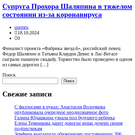
Супруга Прохора Шаляпина в тяжелом
состоянии из-за коронавируса
uurmru
18.10.2024
0
Финалист проекта «Фабрика звезд-6», российский певец
Федор Шаляпин и Татьяна Клаудия Девис в Лас-Вегасе
сыграли пышную свадьбу. Торжество было проведено в одном
из самых дорогих […]
Поиск
Поиск
Свежие записи
С фаллосами в руках: Анастасия Волочкова
опубликовала очередное неоднозначное фото
Галина Юдашкина узнала пол будущего ребенка
Елена Темникова дарит дорогие вещи дочери своим
подписчикам
Земфира выплатила обиженному ростовчанину 306