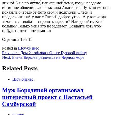
лично! А не по чухне, написанной теми, кому неведомо
истинное общение…» — заявила Анастасия. Чуть позже она
показала очередное фото себя и подружки Олеси и
продолжила: «А у нас с Олесей доброе утро.. А у вас когда
закончится злоба — строчить гадости? Или давайте. Кто
больше? Только меня это не задевает. Создайте хоть что-
нибудь позитивное сами…»
Страница 1 из 1
1
Posted in
Шоу-бизнес
Навигация
Previous:
«Дом 2» объявил Ольге Бузовой войну
Next:
Елена Беркова разделась на Черном море
по
записям
Related Posts
Шоу-бизнес
Муж Бородиной организовал
интересный проект с Настасьей
Самбурской
uurmru