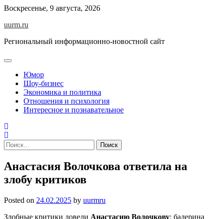
Skip
Воскресенье, 9 августа, 2026
to
uurm.ru
content
Региональный информационно-новостной сайт
Юмор
Шоу-бизнес
Экономика и политика
Отношения и психология
Интересное и познавательное
Найти:
Анастасия Волочкова ответила на
злобу критиков
Posted on
24.02.2025
by
uurmru
Злобные критики довели
Анастасию Волочкову
: балерина