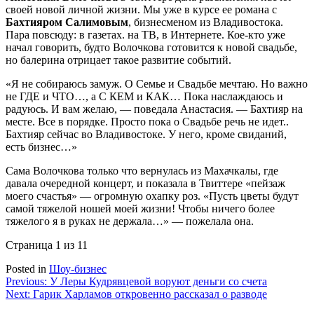
своей новой личной жизни. Мы уже в курсе ее романа с
Бахтияром Салимовым
, бизнесменом из Владивостока.
Пара повсюду: в газетах. на ТВ, в Интернете. Кое-кто уже
начал говорить, будто Волочкова готовится к новой свадьбе,
но балерина отрицает такое развитие событий.
«Я не собираюсь замуж. О Семье и Свадьбе мечтаю. Но важно
не ГДЕ и ЧТО…, а С КЕМ и КАК… Пока наслаждаюсь и
радуюсь. И вам желаю, — поведала Анастасия. — Бахтияр на
месте. Все в порядке. Просто пока о Свадьбе речь не идет..
Бахтияр сейчас во Владивостоке. У него, кроме свиданий,
есть бизнес…»
Сама Волочкова только что вернулась из Махачкалы, где
давала очередной концерт, и показала в Твиттере «пейзаж
моего счастья» — огромную охапку роз. «Пусть цветы будут
самой тяжелой ношей моей жизни! Чтобы ничего более
тяжелого я в руках не держала…» — пожелала она.
Страница 1 из 1
1
Posted in
Шоу-бизнес
Навигация
Previous:
У Леры Кудрявцевой воруют деньги со счета
Next:
Гарик Харламов откровенно рассказал о разводе
по