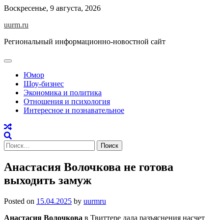
Skip
Воскресенье, 9 августа, 2026
to
uurm.ru
content
Региональный информационно-новостной сайт
Юмор
Шоу-бизнес
Экономика и политика
Отношения и психология
Интересное и познавательное
Найти:
Анастасия Волочкова не готова
выходить замуж
Posted on
15.04.2025
by
uurmru
Анастасия Волочкова
в Твиттере дала разъяснения насчет