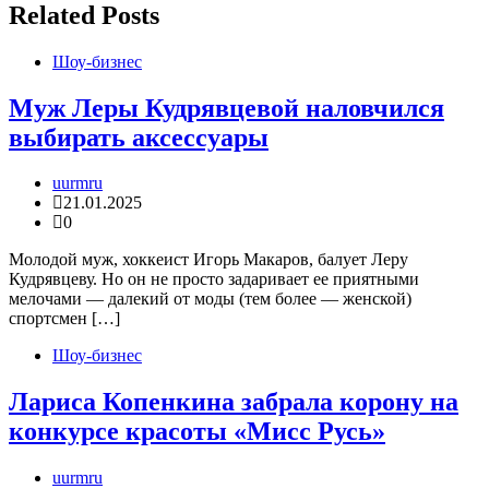
записям
Related Posts
Шоу-бизнес
Муж Леры Кудрявцевой наловчился
выбирать аксессуары
uurmru
21.01.2025
0
Молодой муж, хоккеист Игорь Макаров, балует Леру
Кудрявцеву. Но он не просто задаривает ее приятными
мелочами — далекий от моды (тем более — женской)
спортсмен […]
Шоу-бизнес
Лариса Копенкина забрала корону на
конкурсе красоты «Мисс Русь»
uurmru