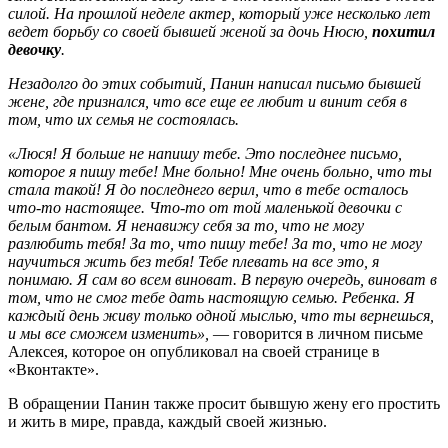
силой. На прошлой неделе актер, который уже несколько лет
ведет борьбу со своей бывшей женой за дочь Нюсю,
похитил
девочку
.
Незадолго до этих событий, Панин написал письмо бывшей
жене, где признался, что все еще ее любит и винит себя в
том, что их семья не состоялась.
«Люся! Я больше не напишу тебе. Это последнее письмо,
которое я пишу тебе! Мне больно! Мне очень больно, что ты
стала такой! Я до последнего верил, что в тебе осталось
что-то настоящее. Что-то от той маленькой девочки с
белым бантом. Я ненавижу себя за то, что не могу
разлюбить тебя! За то, что пишу тебе! За то, что не могу
научиться жить без тебя! Тебе плевать на все это, я
понимаю. Я сам во всем виноват. В первую очередь, виноват в
том, что не смог тебе дать настоящую семью. Ребенка. Я
каждый день живу только одной мыслью, что ты вернешься,
и мы все сможем изменить»,
— говорится в личном письме
Алексея, которое он опубликовал на своей странице в
«Вконтакте».
В обращении Панин также просит бывшую жену его простить
и жить в мире, правда, каждый своей жизнью.