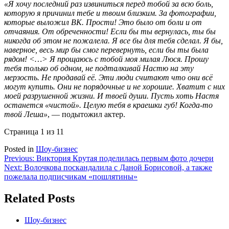
«Я хочу последний раз извиниться перед тобой за всю боль,
которую я причинил тебе и твоим близким. За фотографии,
которые выложил ВК. Прости! Это было от боли и от
отчаяния. От обреченности! Если бы ты вернулась, ты бы
никогда об этом не пожалела. Я все бы для тебя сделал. Я бы,
наверное, весь мир бы смог перевернуть, если бы ты была
рядом! <…> Я прощаюсь с тобой моя милая Люся. Прошу
тебя только об одном, не подталкивай Настю на эту
мерзость. Не продавай её. Эти люди считают что они всё
могут купить. Они не порядочные и не хорошие. Хватит с них
моей разрушенной жизни. И твоей души. Пусть хоть Настя
останется «чистой». Целую тебя в краешки губ! Когда-то
твой Леша»
, — подытожил актер.
Страница 1 из 1
1
Posted in
Шоу-бизнес
Навигация
Previous:
Виктория Крутая поделилась первым фото дочери
Next:
Волочкова поскандалила с Даной Борисовой, а также
по
пожелала подписчикам «пошлятины»
записям
Related Posts
Шоу-бизнес