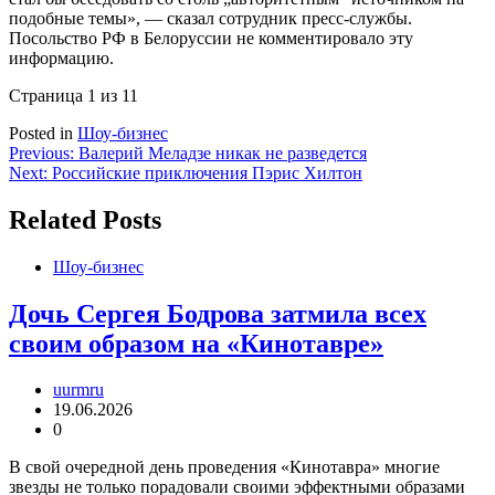
подобные темы», — сказал сотрудник пресс-службы.
Посольство РФ в Белоруссии не комментировало эту
информацию.
Страница 1 из 1
1
Posted in
Шоу-бизнес
Навигация
Previous:
Валерий Меладзе никак не разведется
Next:
Российские приключения Пэрис Хилтон
по
записям
Related Posts
Шоу-бизнес
Дочь Сергея Бодрова затмила всех
своим образом на «Кинотавре»
uurmru
19.06.2026
0
В свой очередной день проведения «Кинотавра» многие
звезды не только порадовали своими эффектными образами