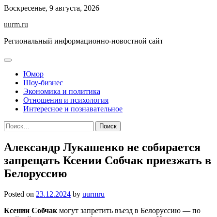
Skip
Воскресенье, 9 августа, 2026
to
uurm.ru
content
Региональный информационно-новостной сайт
Юмор
Шоу-бизнес
Экономика и политика
Отношения и психология
Интересное и познавательное
Найти:
Александр Лукашенко не собирается
запрещать Ксении Собчак приезжать в
Белоруссию
Posted on
23.12.2024
by
uurmru
Ксении Собчак
могут запретить въезд в Белоруссию — по