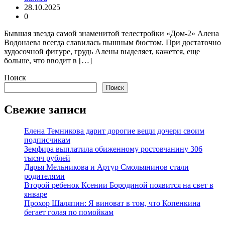
28.10.2025
0
Бывшая звезда самой знаменитой телестройки «Дом-2» Алена
Водонаева всегда славилась пышным бюстом. При достаточно
худосочной фигуре, грудь Алены выделяет, кажется, еще
больше, что вводит в […]
Поиск
Поиск
Свежие записи
Елена Темникова дарит дорогие вещи дочери своим
подписчикам
Земфира выплатила обиженному ростовчанину 306
тысяч рублей
Дарья Мельникова и Артур Смольянинов стали
родителями
Второй ребенок Ксении Бородиной появится на свет в
январе
Прохор Шаляпин: Я виноват в том, что Копенкина
бегает голая по помойкам