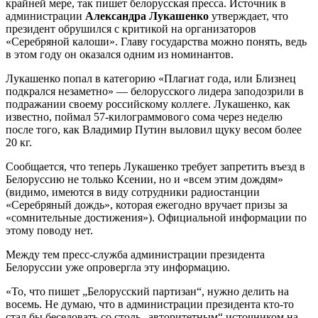
крайней мере, так пишет белорусская пресса. Источник в
администрации
Александра Лукашенко
утверждает, что
президент обрушился с критикой на организаторов
«Серебряной калоши». Главу государства можно понять, ведь
в этом году он оказался одним из номинантов.
Лукашенко попал в категорию «Плагиат года, или Близнец
подкрался незаметно» — белорусского лидера заподозрили в
подражании своему российскому коллеге. Лукашенко, как
известно, поймал 57-килограммового сома через неделю
после того, как Владимир Путин выловил щуку весом более
20 кг.
Сообщается, что теперь Лукашенко требует запретить въезд в
Белоруссию не только Ксении, но и «всем этим дождям»
(видимо, имеются в виду сотрудники радиостанции
«Серебряный дождь», которая ежегодно вручает призы за
«сомнительные достижения»). Официальной информации по
этому поводу нет.
Между тем пресс-служба администрации президента
Белоруссии уже опровергла эту информацию.
«То, что пишет „Белорусский партизан“, нужно делить на
восемь. Не думаю, что в администрации президента кто-то
стал бы беседовать со столь „авторитетным“ источником на