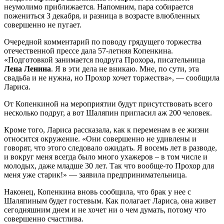
неумолимо приближается. Напомним, пара собирается
пожениться 3 декабря, и разница в возрасте влюбленных
совершенно не пугает.
Очередной комментарий по поводу грядущего торжества
отечественной прессе дала 57-летняя Копенкина.
«Подготовкой занимается подруга Прохора, писательница
Лена Ленина
. Я в эти дела не вникаю. Мне, по сути, эта
свадьба и не нужна, но Прохор хочет торжества», — сообщила
Лариса.
От Копенкиной на мероприятии будут присутствовать всего
несколько подруг, а вот Шаляпин пригласил аж 200 человек.
Кроме того, Лариса рассказала, как к переменам в ее жизни
относится окружение. «Они совершенно не удивлены и
говорят, что этого следовало ожидать. Я восемь лет в разводе,
и вокруг меня всегда было много ухажеров – в том числе и
молодых, даже младше 30 лет. Так что вообще-то Прохор для
меня уже старик!» — заявила предпринимательница.
Наконец, Копенкина вновь сообщила, что брак у нее с
Шаляпиным будет гостевым. Как полагает Лариса, она живет
сегодняшним днем и не хочет ни о чем думать, потому что
совершенно счастлива.