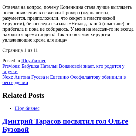
Отвечая на вопрос, почему Копенкина стала лучше выглядеть
после появления в ее жизни Прохора (журналисты,
разумеется, предположили, что секрет в пластической
хирургии), бизнеследи сказала: «Никогда к ней (пластике) не
прибегала и пока не собираюсь. У меня на массаж-то не всегда
находится время сходить! Так что вся моя хирургия –
увлажняющие крема для лица».
Страница 1 из 1
1
Posted in
Шоу-бизнес
Навигация
Previous:
Бабушка Натальи Водяновой знает, кто родится у
внучки
по
Next:
Антона Гусева и Евгению Феофилактову обвинили в
записям
бессердечии
Related Posts
Шоу-бизнес
Дмитрий Тарасов посвятил гол Ольге
Бузовой