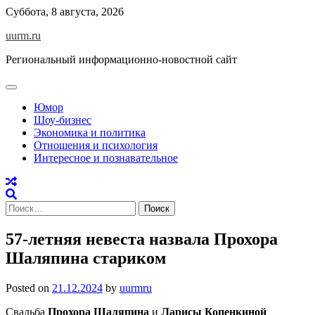
Skip
Суббота, 8 августа, 2026
to
uurm.ru
content
Региональный информационно-новостной сайт
Юмор
Шоу-бизнес
Экономика и политика
Отношения и психология
Интересное и познавательное
Найти:
57-летняя невеста назвала Прохора
Шаляпина стариком
Posted on
21.12.2024
by
uurmru
Свадьба
Прохора Шаляпина
и
Ларисы Копенкиной