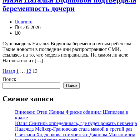
беременность дочери
uurmru
01.05.2026
0
Супермодель Наталья Водянова беременна пятым ребенком.
Такие новости в последние дни распространяют СМИ,
ссылаясь на то, что модель поправилась. На самом ли деле
Наталья носит […]
Пагинация
Назад
1
…
12
13
записей
Поиск
Поиск
Свежие записи
Виновен: Отец Жанны Фриске обвинил Шепелева в
краже
Юлия Снигирь определилась, где будет рожать первенца
Надежда Мейхер-Грановская стала мамой в третий раз
Светлана Ходченкова снимается с Джоном Малковичем