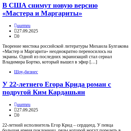
В США снимут новую версию
«Мастера и Маргариты»
uurmru
27.09.2025
0
Творение мистика российской литературы Михаила Булгакова
«Мастер и Маргарита» неоднократно переносилось на
экраны. Одной из последних экранизаций стал сериал
Владимира Бортко, который вышел в эфир […]
Шоу-бизнес
У 22-летнего Егора Крида роман с
подругой Ким Кардашьян
uurmru
27.09.2025
0
22-летний исполнитель Егор Крид – сердцеед. У певца
большая армия поклонниц, ряды которой могут поредеть в