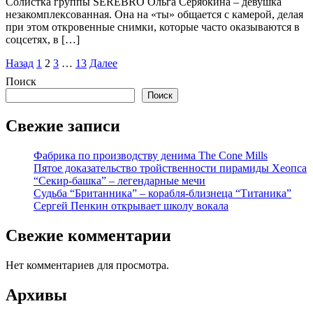
Солистка группы SEREBRO Ольга Серябкина – девушка
незакомплексованная. Она на «ты» общается с камерой, делая
при этом откровенные снимки, которые часто оказываются в
соцсетях, в […]
Пагинация
Назад
1
2
3
…
13
Далее
записей
Поиск
Поиск
Свежие записи
Фабрика по производству денима The Cone Mills
Пятое доказательство тройственности пирамиды Хеопса
“Секир-башка” – легендарные мечи
Судьба “Британника” – корабля-близнеца “Титаника”
Сергей Пенкин открывает школу вокала
Свежие комментарии
Нет комментариев для просмотра.
Архивы