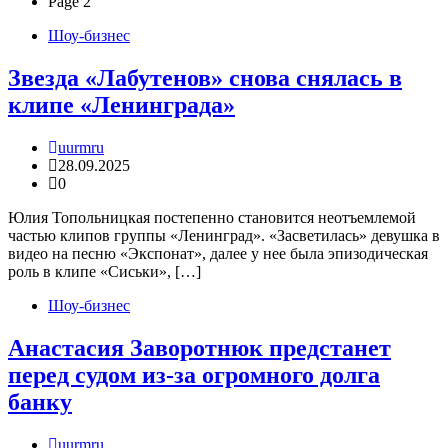
Page 2
Шоу-бизнес
Звезда «Лабутенов» снова снялась в
клипе «Ленинграда»
uurmru
28.09.2025
0
Юлия Топольницкая постепенно становится неотъемлемой
частью клипов группы «Ленинград». «Засветилась» девушка в
видео на песню «Экспонат», далее у нее была эпизодическая
роль в клипе «Сиськи», […]
Шоу-бизнес
Анастасия Заворотнюк предстанет
перед судом из-за огромного долга
банку
uurmru