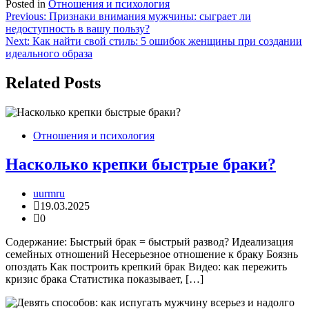
Posted in
Отношения и психология
Навигация
Previous:
Признаки внимания мужчины: сыграет ли
недоступность в вашу пользу?
по
Next:
Как найти свой стиль: 5 ошибок женщины при создании
записям
идеального образа
Related Posts
Отношения и психология
Насколько крепки быстрые браки?
uurmru
19.03.2025
0
Содержание: Быстрый брак = быстрый развод? Идеализация
семейных отношений Несерьезное отношение к браку Боязнь
опоздать Как построить крепкий брак Видео: как пережить
кризис брака Статистика показывает, […]