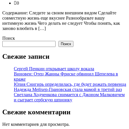
0
Содержание: Следите за своим внешним видом Сделайте
совместную жизнь еще вкуснее Разнообразьте вашу
интимную жизнь Чего делать не следует Чтобы понять, как
заново влюбить в […]
Поиск
Поиск
Свежие записи
Сергей Пенкин открывает школу вокала
Виновен: Отец Жанны Фриске обвинил Шепелева в
краже
Юлия Снигирь определилась, где будет рожать первенца
Надежда Мейхер-Грановская стала мамой в третий раз
Светлана Ходченкова снимается с Джоном Малковичем
и сыграет сербскую шпионку
Свежие комментарии
Нет комментариев для просмотра.